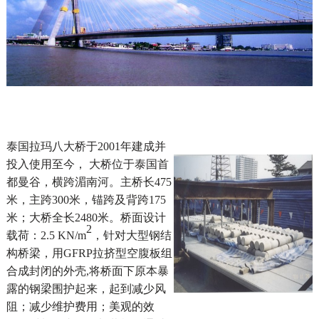
泰国拉玛八大桥于
20
01
年建成并
投入使用至今，
大桥位于泰国首
都曼谷，横跨湄南河。主桥长
475
米，主跨300米，锚跨及背跨175
米；大桥全长2480米。桥面设计
2
载荷：2.5 KN/m
，针对大型钢结
构桥梁，用
GFRP拉挤型空腹板组
合成封闭的外壳,将桥面下原本暴
露的钢梁围护起来，起到减少风
阻；减少维护费用；美观的效