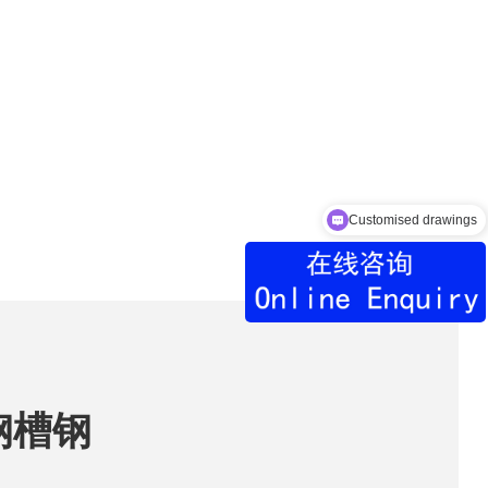
Customised drawings
钢槽钢