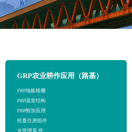
GRP农业耕作应用（路基）
FRP地板格栅
FRP温室结构
FRP附加应用
牲畜住房组件
水管理系 统