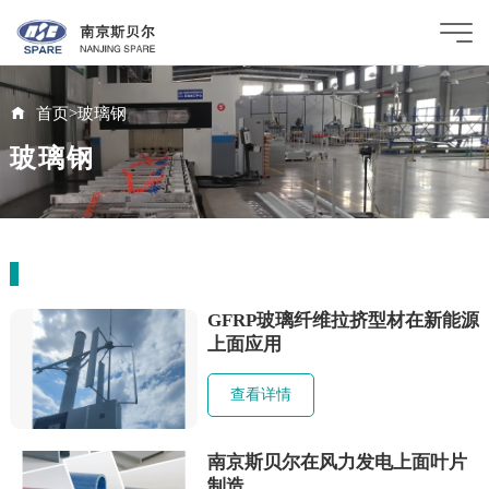
首页
>
玻璃钢
玻璃钢
GFRP玻璃纤维拉挤型材在新能源
上面应用
查看详情
南京斯贝尔在风力发电上面叶片
制造