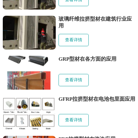
玻璃纤维拉挤型材在建筑行业应
用
查看详情
GRP型材在各方面的应用
查看详情
GFRP拉挤型材在电池包里面应用
查看详情